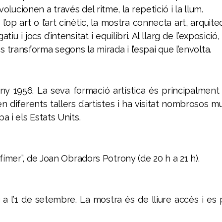
ucionen a través del ritme, la repetició i la llum.
’op art o l’art cinètic, la mostra connecta art, arquit
iu i jocs d’intensitat i equilibri. Al llarg de l’exposi
 transforma segons la mirada i l’espai que l’envolta.
y 1956. La seva formació artística és principalment 
n diferents tallers d’artistes i ha visitat nombrosos m
a i els Estats Units.
 efímer”, de Joan Obradors Potrony (de 20 h a 21 h).
 a l’1 de setembre
. La mostra
és de lliure accés i es 