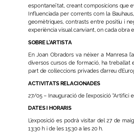
espontaneïtat, creant composicions que evol
Influenciada per corrents com la Bauhaus, l
geomètriques, contrasts entre positiu i negat
experiència visual canviant, on cada obra es
SOBRE L’ARTISTA
En Joan Obradors va néixer a Manresa l’an
diversos cursos de formació, ha treballat e
part de col·leccions privades d’arreu d’Europ
ACTIVITATS RELACIONADES
27/05 – Inauguració de l’exposició “Artifici
DATES I HORARIS
L’exposició es podrà visitar del
27 de maig
13:30 h i de les 15:30 a les 20 h.