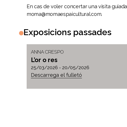
En cas de voler concertar una visita guiada
moma@momaespaicultural.com
.
Exposicions passades
ANNA CRESPO
L’or o res
25/03/2026 -
20/05/2026
Descarrega el fulletó