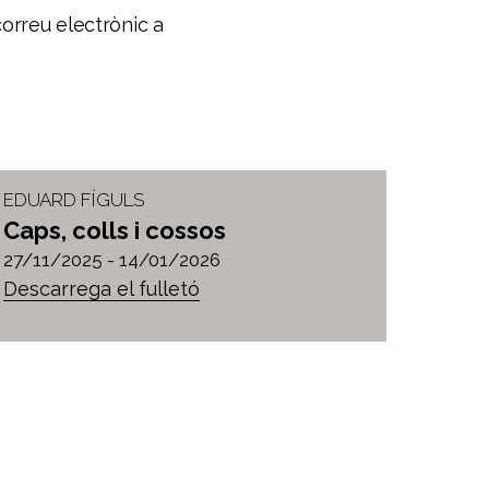
correu electrònic a
EDUARD FÍGULS
Caps, colls i cossos
27/11/2025 -
14/01/2026
Descarrega el fulletó