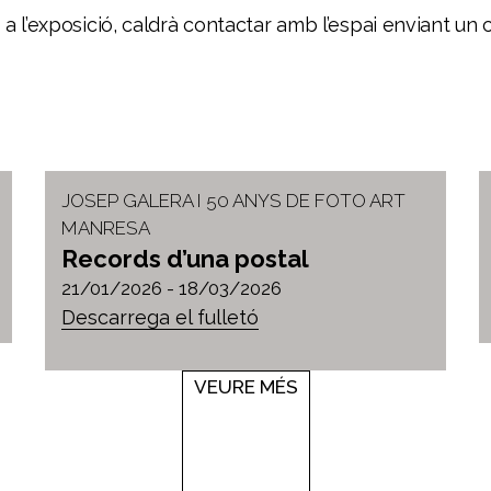
 a l’exposició, caldrà contactar amb l’espai enviant un 
JOSEP GALERA I 50 ANYS DE FOTO ART
MANRESA
Records d’una postal
21/01/2026 -
18/03/2026
Descarrega el fulletó
VEURE MÉS