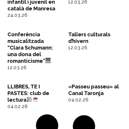
infantil i juvenil en
12.03.26
català de Manresa
24.03.26
Conferència
Tallers culturals
musicalitzada
d’hivern
“Clara Schumann:
12.03.26
una dona del
romanticisme”
12.03.26
LLIBRES, TE I
«Passeu passeu» al
PASTES: club de
Canal Taronja
lectura
04.02.26
04.02.26
Segona part tallers
Tallers culturals