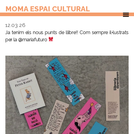
Punts de llibre
MOMA ESPAI CULTURAL
12.03.26
Ja tenim els nous punts de llibre!! Com sempre il•lustrats
per la
@mariafuturo