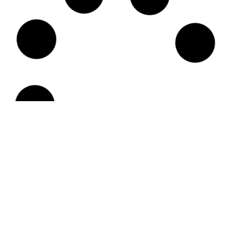
d’hivern
d’hivern
04.02.26
28.01.26
Inauguració
Activitats culturals
«Records d’una
desembre
postal»
09.01.26
28.01.26