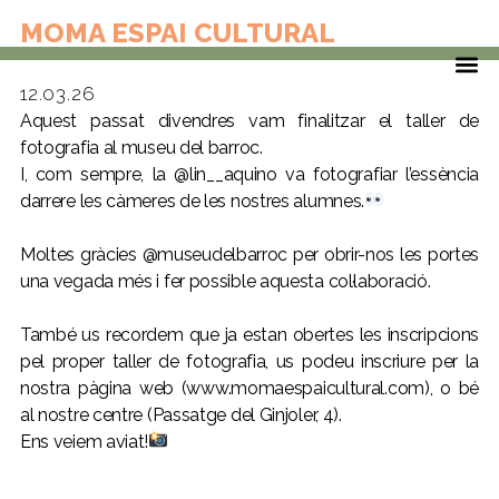
Museu del barroc
MOMA ESPAI CULTURAL
12.03.26
Aquest passat divendres vam finalitzar el taller de
fotografia al museu del barroc.
I, com sempre, la
@lin__aquino
va fotografiar l’essència
darrere les càmeres de les nostres alumnes.
Moltes gràcies
@museudelbarroc
per obrir-nos les portes
una vegada més i fer possible aquesta col·laboració.
També us recordem que ja estan obertes les inscripcions
pel proper taller de fotografia, us podeu inscriure per la
nostra pàgina web (www.momaespaicultural.com), o bé
al nostre centre (Passatge del Ginjoler, 4).
Ens veiem aviat!