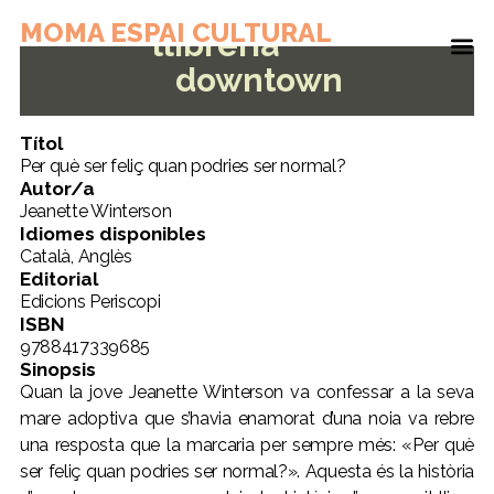
MOMA ESPAI CULTURAL
llibreria
downtown
Títol
Per què ser feliç quan podries ser normal?
Autor/a
Jeanette Winterson
Idiomes disponibles
Català, Anglès
Editorial
Edicions Periscopi
ISBN
9788417339685
Sinopsis
Quan la jove Jeanette Winterson va confessar a la seva
mare adoptiva que s’havia enamorat d’una noia va rebre
una resposta que la marcaria per sempre més: «Per què
ser feliç quan podries ser normal?». Aquesta és la història