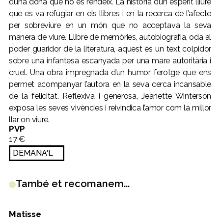
d’una dona que no es rendeix. La història d’un esperit lliure
que es va refugiar en els llibres i en la recerca de l’afecte
per sobreviure en un món que no acceptava la seva
manera de viure. Llibre de memòries, autobiografia, oda al
poder guaridor de la literatura, aquest és un text colpidor
sobre una infantesa escanyada per una mare autoritària i
cruel. Una obra impregnada d’un humor ferotge que ens
permet acompanyar l’autora en la seva cerca incansable
de la felicitat. Reflexiva i generosa, Jeanette Winterson
exposa les seves vivències i reivindica l’amor com la millor
llar on viure.
PVP
17 €
DEMANA'L
També et recomanem...
Matisse
B