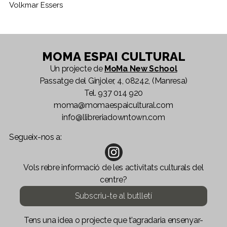
Volkmar Essers
Ma
MOMA ESPAI CULTURAL
Un projecte de
MoMa New School
Passatge del Ginjoler, 4, 08242, (Manresa)
Tel.
937 014 920
moma@momaespaicultural.com
info@llibreriadowntown.com
Segueix-nos a:
Vols rebre informació de les activitats culturals del
centre?
Subscriu-te al butlletí
Tens una idea o projecte que t’agradaria ensenyar-