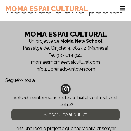
Records d’una postal
MOMA ESPAI CULTURAL
MOMA ESPAI CULTURAL
Un projecte de
MoMa New School
Passatge del Ginjoler, 4, 08242, (Manresa)
Tel.
937 014 920
moma@momaespaicultural.com
info@llibreriadowntown.com
Segueix-nos a:
Vols rebre informació de les activitats culturals del
centre?
Subscriu-te al butlletí
Tens una idea o projecte que t’agradaria ensenyar-